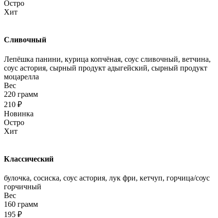
Остро
Хит
Сливочный
Лепёшка панини, курица копчёная, соус сливочный, ветчина,
соус астория, сырный продукт адыгейский, сырный продукт
моцарелла
Вес
220 грамм
210 ₽
Новинка
Остро
Хит
Классический
булочка, сосиска, соус астория, лук фри, кетчуп, горчица/соус
горчичный
Вес
160 грамм
195 ₽