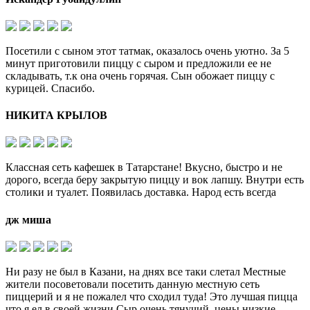
Посетили с сыном этот татмак, оказалось очень уютно. За 5
минут приготовили пиццу с сыром и предложили ее не
складывать, т.к она очень горячая. Сын обожает пиццу с
курицей. Спасибо.
НИКИТА КРЫЛОВ
Классная сеть кафешек в Татарстане! Вкусно, быстро и не
дорого, всегда беру закрытую пиццу и вок лапшу. Внутри есть
столики и туалет. Появилась доставка. Народ есть всегда
дж миша
Ни разу не был в Казани, на днях все таки слетал Местные
жители посоветовали посетить данную местную сеть
пиццерий и я не пожалел что сходил туда! Это лучшая пицца
что я ел в своей жизни Сыр очень тянучий, цены низкие,