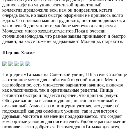
данное кафе по ул.университетской,приветливый
коллектив,предложили вок, нам он понравился, кстати
очередь была, но заказ быстро оформили не пришлось долго
ждать. Со стоянкои машин трудновато, постоянно движуха, а
так в пешей доступности, удобное местечко для перекуса .
Молодежи много заходит,студентов.Пока в очереди
стояли,понаблюдала, что разные заказы принимают, и быстро
делают, на кассе тоже не задерживают. Молодцы, стараются.
Шерлок Холмс
Пиццерия «Татмак» на Советской улице, 116 в селе Столбище
— отличное место для любителей вкусной пиццы. Меню
разнообразное, есть множество вариантов начинок, включая
как классические, так и оригинальные рецепты. Пицца
готовится быстро и подается горячей, что приятно радует.
Обслуживание на высоком уровне, персонал вежливый и
отзывчивый. Атмосфера в пиццерии уютная, что делает её
подходящей как для семейных ужинов, так и для встреч с
друзьями. Чистота в заведении поддерживается, что создает
комфортные условия для посетителей. Удобное расположение
позволяет легко добраться. Рекомендую «Татмак» для всех,