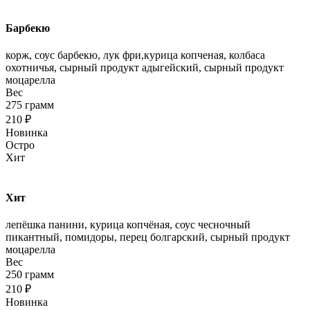
Барбекю
корж, соус барбекю, лук фри,курица копченая, колбаса
охотничья, сырный продукт адыгейский, сырный продукт
моцарелла
Вес
275 грамм
210 ₽
Новинка
Остро
Хит
Хит
лепёшка панини, курица копчёная, соус чесночный
пикантный, помидоры, перец болгарский, сырный продукт
моцарелла
Вес
250 грамм
210 ₽
Новинка