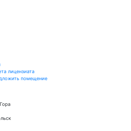
я
ета лицензиата
дложить помещение
Гора
ольск