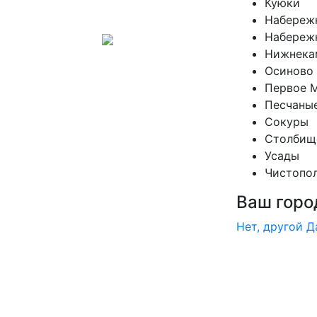
Куюки
Набереж
Набереж
Нижнека
Осиново
Первое 
Песчаны
Сокуры
Столбищ
Усады
Чистопо
Ваш горо
Нет, другой
Д