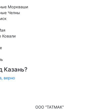
ные Моркваши
ные Челны
мск
Мая
е Ковали
е
ль
д Казань?
а, верно
ООО "ТАТМАК"