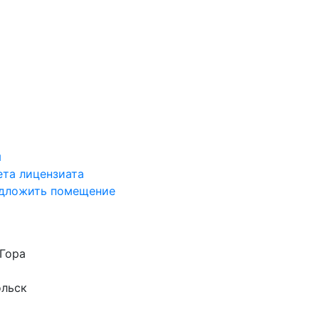
я
ета лицензиата
дложить помещение
Гора
ольск