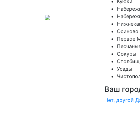
Куюки
Набереж
Набереж
Нижнека
Осиново
Первое 
Песчаны
Сокуры
Столбищ
Усады
Чистопо
Ваш горо
Нет, другой
Д