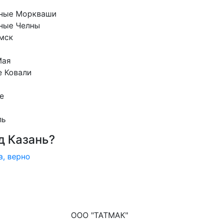
ные Моркваши
ные Челны
мск
Мая
е Ковали
е
ль
д Казань?
а, верно
ООО "ТАТМАК"