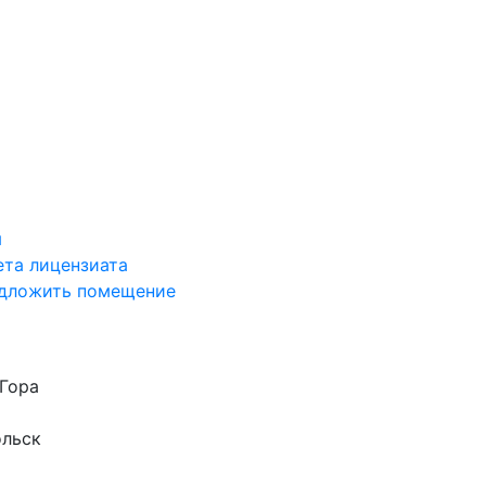
я
ета лицензиата
дложить помещение
Гора
ольск