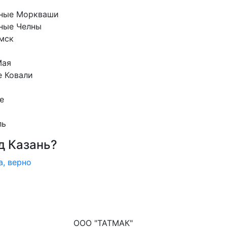
ные Моркваши
ные Челны
мск
Мая
е Ковали
е
ль
д Казань?
а, верно
ООО "ТАТМАК"