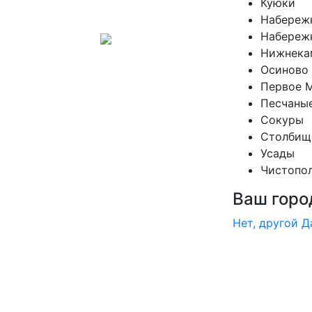
Куюки
Набереж
Набереж
Нижнека
Осиново
Первое 
Песчаны
Сокуры
Столбищ
Усады
Чистопо
Ваш горо
Нет, другой
Д