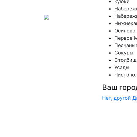
Куюки
Набереж
Набереж
Нижнека
Осиново
Первое 
Песчаны
Сокуры
Столбищ
Усады
Чистопо
Ваш горо
Нет, другой
Д