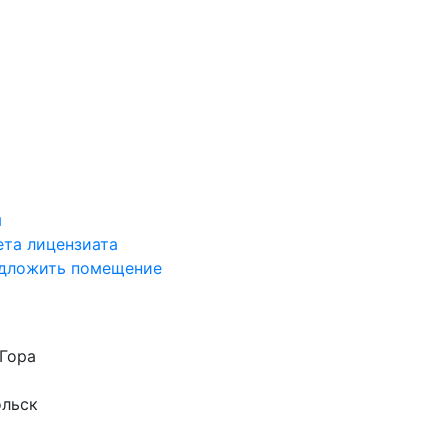
я
ета лицензиата
дложить помещение
Гора
ольск