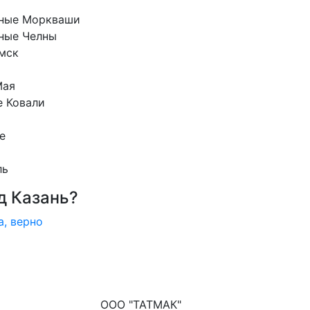
ные Моркваши
ные Челны
мск
Мая
е Ковали
е
ль
д Казань?
а, верно
ООО "ТАТМАК"