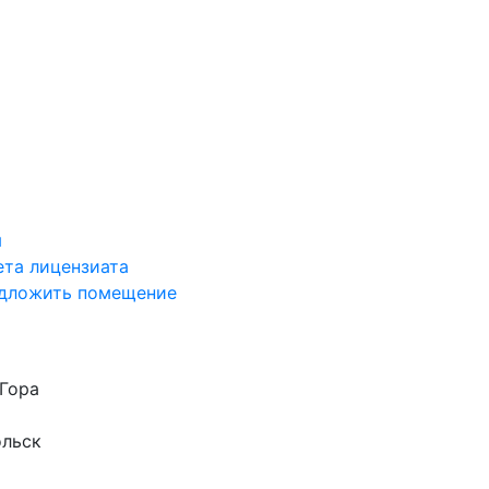
я
ета лицензиата
дложить помещение
Гора
ольск