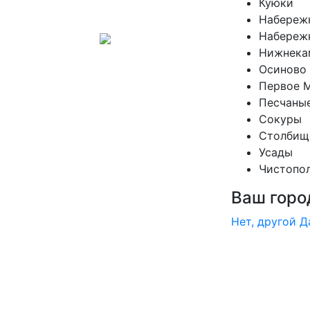
Куюки
Набереж
Набереж
Нижнека
Осиново
Первое 
Песчаны
Сокуры
Столбищ
Усады
Чистопо
Ваш горо
Нет, другой
Д