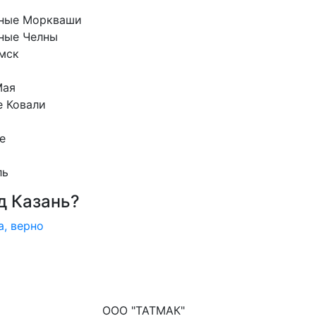
ные Моркваши
ные Челны
мск
Мая
е Ковали
е
ль
д Казань?
а, верно
ООО "ТАТМАК"