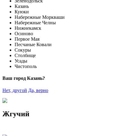
Зеленодольск
Казань
Куюки
Набережные Моркваши
Набережные Челны
Нижнекамск
Осиново
Первое Мая
Песчаные Ковали
Сокуры
Столбище
Усады
Чистополь
Ваш город Казань?
Нет, другой
Да, верно
Жгучий